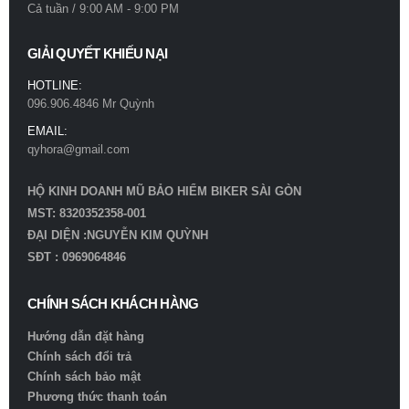
Cả tuần / 9:00 AM - 9:00 PM
GIẢI QUYẾT KHIẾU NẠI
HOTLINE:
096.906.4846 Mr Quỳnh
EMAIL:
qyhora@gmail.com
HỘ KINH DOANH MŨ BẢO HIỂM BIKER SÀI GÒN
MST: 8320352358-001
ĐẠI DIỆN :NGUYỄN KIM QUỲNH
SĐT : 0969064846
CHÍNH SÁCH KHÁCH HÀNG
Hướng dẫn đặt hàng
Chính sách đổi trả
Chính sách bảo mật
Phương thức thanh toán