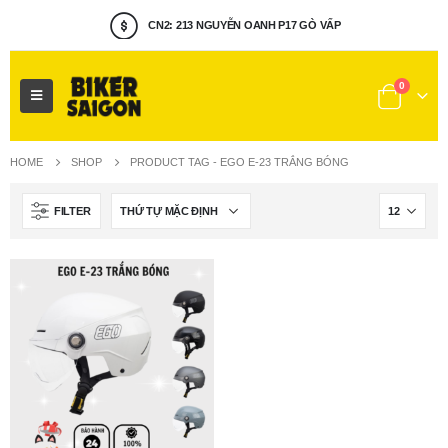
CN2: 213 NGUYỄN OANH P17 GÒ VẤP
0
HOME
SHOP
PRODUCT TAG -
EGO E-23 TRẮNG BÓNG
FILTER