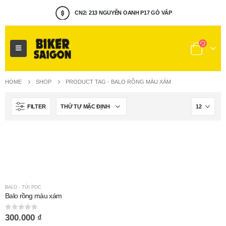
CN2: 213 NGUYỄN OANH P17 GÒ VẤP
HOME
SHOP
PRODUCT TAG -
BALO RỒNG MÀU XÁM
FILTER
BALO - TÚI POC
Balo rồng màu xám
0
out of 5
300.000
₫