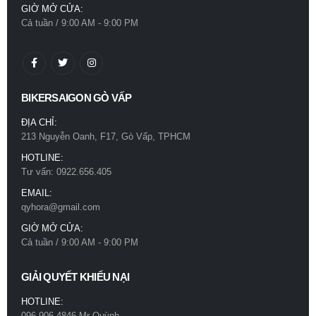
GIỜ MỞ CỬA:
0
out of 5
0
out of 5
Cả tuần / 9:00 AM - 9:00 PM
780.000
₫
780.000
₫
Mũ bảo hiểm Royal M66 2 kính xám titan
Mũ bảo hiểm Royal M66 2 kính xám titan
0
out of 5
0
out of 5
780.000
₫
780.000
₫
BIKERSAIGON GÒ VẤP
ĐỊA CHỈ:
213 Nguyễn Oanh, F17, Gò Vấp, TPHCM
HOTLINE:
Tư vấn: 0922.656.405
EMAIL:
qyhora@gmail.com
GIỜ MỞ CỬA:
Cả tuần / 9:00 AM - 9:00 PM
GIẢI QUYẾT KHIẾU NẠI
HOTLINE:
096.906.4846 Mr Quỳnh