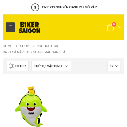
CN2: 213 NGUYỄN OANH P17 GÒ VẤP
0
HOME
SHOP
PRODUCT TAG -
BALO CÁ MẬP BABY SHARK MÀU XANH LÁ
FILTER