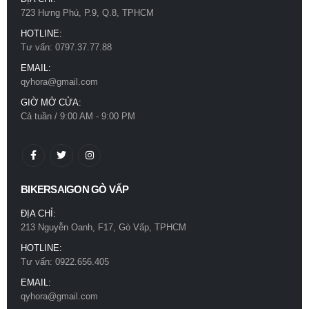
723 Hưng Phú, P.9, Q.8, TPHCM
Mũ bảo hiểm Royal M66 2 kính trắng bóng
Mũ bảo hiểm Royal M66 2 kính trắng bóng
HOTLINE:
0
out of 5
0
out of 5
780.000
₫
780.000
₫
Tư vấn: 0797.37.77.88
EMAIL:
qyhora@gmail.com
Mũ bảo hiểm Royal M66 2 kính xám titan
Mũ bảo hiểm Royal M66 2 kính xám titan
GIỜ MỞ CỬA:
0
out of 5
0
out of 5
780.000
₫
780.000
₫
Cả tuần / 9:00 AM - 9:00 PM
BIKERSAIGON GÒ VẤP
ĐỊA CHỈ:
213 Nguyễn Oanh, F17, Gò Vấp, TPHCM
HOTLINE:
Tư vấn: 0922.656.405
EMAIL:
qyhora@gmail.com