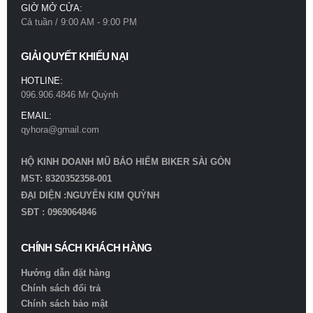
GIỜ MỞ CỬA:
Cả tuần / 9:00 AM - 9:00 PM
GIẢI QUYẾT KHIẾU NẠI
HOTLINE:
096.906.4846 Mr Quỳnh
EMAIL:
qyhora@gmail.com
HỘ KINH DOANH MŨ BẢO HIỂM BIKER SÀI GÒN
MST: 8320352358-001
ĐẠI DIỆN :NGUYỄN KIM QUỲNH
SĐT : 0969064846
CHÍNH SÁCH KHÁCH HÀNG
Hướng dẫn đặt hàng
Chính sách đổi trả
Chính sách bảo mật