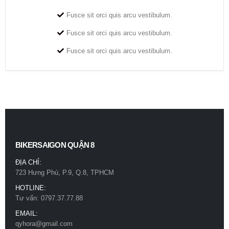
Fusce sit orci quis arcu vestibulum.
Fusce sit orci quis arcu vestibulum.
Fusce sit orci quis arcu vestibulum.
BIKERSAIGON QUẬN 8
ĐỊA CHỈ:
723 Hưng Phú, P.9, Q.8, TPHCM
HOTLINE:
Tư vấn: 0797.37.77.88
EMAIL:
qyhora@gmail.com