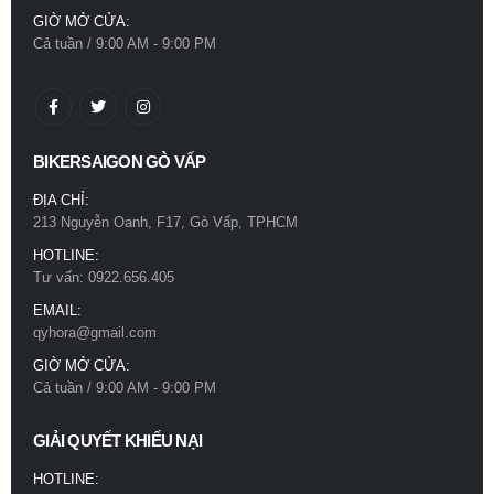
GIỜ MỞ CỬA:
Cả tuần / 9:00 AM - 9:00 PM
BIKERSAIGON GÒ VẤP
ĐỊA CHỈ:
213 Nguyễn Oanh, F17, Gò Vấp, TPHCM
HOTLINE:
Tư vấn: 0922.656.405
EMAIL:
qyhora@gmail.com
GIỜ MỞ CỬA:
Cả tuần / 9:00 AM - 9:00 PM
GIẢI QUYẾT KHIẾU NẠI
HOTLINE: